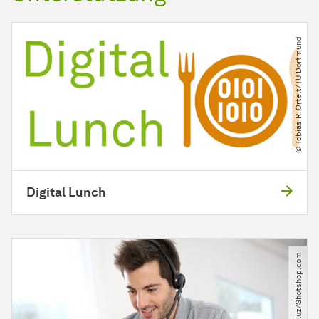
© Tobias R. Ortelt​/​TU Dortmund
Digital Lunch
© Goodluz​/​Shotshop.com